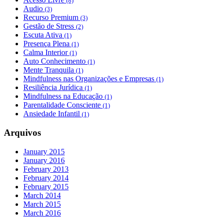
(8)
Audio
(3)
Recurso Premium
(3)
Gestão de Stress
(2)
Escuta Ativa
(1)
Presença Plena
(1)
Calma Interior
(1)
Auto Conhecimento
(1)
Mente Tranquila
(1)
Mindfulness nas Organizações e Empresas
(1)
Resiliência Jurídica
(1)
Mindfulness na Educação
(1)
Parentalidade Consciente
(1)
Ansiedade Infantil
(1)
Arquivos
January 2015
January 2016
February 2013
February 2014
February 2015
March 2014
March 2015
March 2016