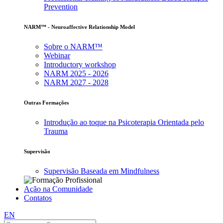
Prevention
NARM™ - Neuroaffective Relationship Model
Sobre o NARM™
Webinar
Introductory workshop
NARM 2025 - 2026
NARM 2027 - 2028
Outras Formações
Introdução ao toque na Psicoterapia Orientada pelo
Trauma
Supervisão
Supervisão Baseada em Mindfulness
Ação na Comunidade
Contatos
EN