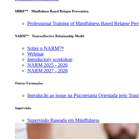
MBRP™ - Mindfulness Based Relapse Prevention
Professional Training of Mindfulness Based Relapse Pre
NARM™ - Neuroaffective Relationship Model
Sobre o NARM™
Webinar
Introductory workshop
NARM 2025 - 2026
NARM 2027 - 2028
Outras Formações
Introdução ao toque na Psicoterapia Orientada pelo Tra
Supervisão
Supervisão Baseada em Mindfulness