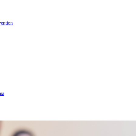
vention
uma