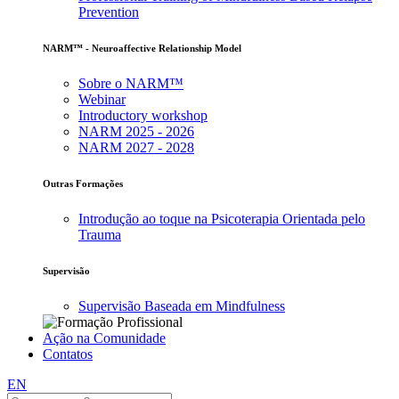
Prevention
NARM™ - Neuroaffective Relationship Model
Sobre o NARM™
Webinar
Introductory workshop
NARM 2025 - 2026
NARM 2027 - 2028
Outras Formações
Introdução ao toque na Psicoterapia Orientada pelo
Trauma
Supervisão
Supervisão Baseada em Mindfulness
Ação na Comunidade
Contatos
EN