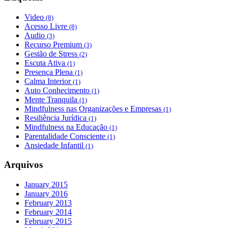
Video
(8)
Acesso Livre
(8)
Audio
(3)
Recurso Premium
(3)
Gestão de Stress
(2)
Escuta Ativa
(1)
Presença Plena
(1)
Calma Interior
(1)
Auto Conhecimento
(1)
Mente Tranquila
(1)
Mindfulness nas Organizações e Empresas
(1)
Resiliência Jurídica
(1)
Mindfulness na Educação
(1)
Parentalidade Consciente
(1)
Ansiedade Infantil
(1)
Arquivos
January 2015
January 2016
February 2013
February 2014
February 2015