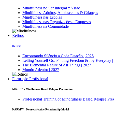
Mindfulness no Ser Integral :: Visão
Mindfulness Adultos, Adolescentes & Crianças
Mindfulness nas Escolas
Mindfulness nas Organizações e Empresas
Mindfulness na Comunidade
Retiros
Retiros
Encontrando Silêncio a Cada Estação | 2026
Letting Yourself Go: Finding Freedom & Joy Everyday |
The Elemental Nature of All Things | 2027
Mundo Adentro | 2027
Formação Profissional
MBRP™ - Mindfulness Based Relapse Prevention
Professional Training of Mindfulness Based Relapse Pre
NARM™ - Neuroaffective Relationship Model