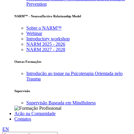
Prevention
NARM™ - Neuroaffective Relationship Model
Sobre o NARM™
Webinar
Introductory workshop
NARM 2025 - 2026
NARM 2027 - 2028
Outras Formações
Introdução ao toque na Psicoterapia Orientada pelo
Trauma
Supervisão
Supervisão Baseada em Mindfulness
Ação na Comunidade
Contatos
EN