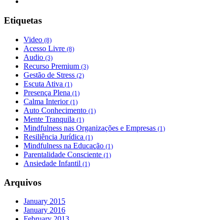
Etiquetas
Video
(8)
Acesso Livre
(8)
Audio
(3)
Recurso Premium
(3)
Gestão de Stress
(2)
Escuta Ativa
(1)
Presença Plena
(1)
Calma Interior
(1)
Auto Conhecimento
(1)
Mente Tranquila
(1)
Mindfulness nas Organizações e Empresas
(1)
Resiliência Jurídica
(1)
Mindfulness na Educação
(1)
Parentalidade Consciente
(1)
Ansiedade Infantil
(1)
Arquivos
January 2015
January 2016
February 2013