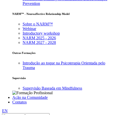
Prevention
NARM™ - Neuroaffective Relationship Model
Sobre o NARM™
Webinar
Introductory workshop
NARM 2025 - 2026
NARM 2027 - 2028
Outras Formações
Introdução ao toque na Psicoterapia Orientada pelo
Trauma
Supervisão
Supervisão Baseada em Mindfulness
Ação na Comunidade
Contatos
EN