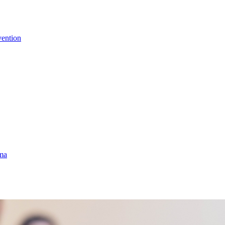
vention
uma