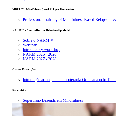
MBRP™ - Mindfulness Based Relapse Prevention
Professional Training of Mindfulness Based Relapse Pre
NARM™ - Neuroaffective Relationship Model
Sobre o NARM™
Webinar
Introductory workshop
NARM 2025 - 2026
NARM 2027 - 2028
Outras Formações
Introdução ao toque na Psicoterapia Orientada pelo Tra
Supervisão
Supervisão Baseada em Mindfulness