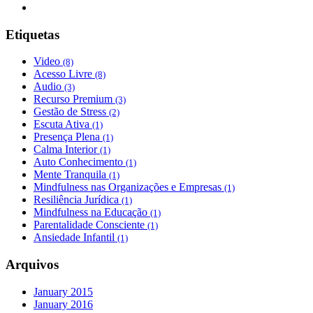
Etiquetas
Video
(8)
Acesso Livre
(8)
Audio
(3)
Recurso Premium
(3)
Gestão de Stress
(2)
Escuta Ativa
(1)
Presença Plena
(1)
Calma Interior
(1)
Auto Conhecimento
(1)
Mente Tranquila
(1)
Mindfulness nas Organizações e Empresas
(1)
Resiliência Jurídica
(1)
Mindfulness na Educação
(1)
Parentalidade Consciente
(1)
Ansiedade Infantil
(1)
Arquivos
January 2015
January 2016