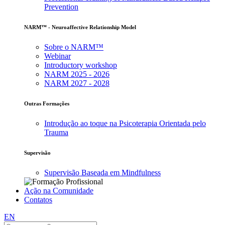
Prevention
NARM™ - Neuroaffective Relationship Model
Sobre o NARM™
Webinar
Introductory workshop
NARM 2025 - 2026
NARM 2027 - 2028
Outras Formações
Introdução ao toque na Psicoterapia Orientada pelo
Trauma
Supervisão
Supervisão Baseada em Mindfulness
Ação na Comunidade
Contatos
EN