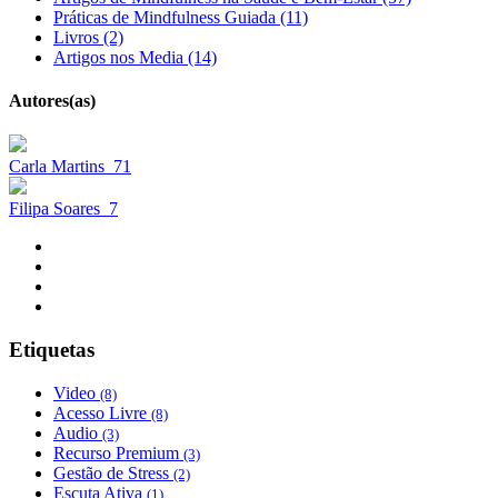
Práticas de Mindfulness Guiada (11)
Livros (2)
Artigos nos Media (14)
Autores(as)
Carla Martins
71
Filipa Soares
7
Etiquetas
Video
(8)
Acesso Livre
(8)
Audio
(3)
Recurso Premium
(3)
Gestão de Stress
(2)
Escuta Ativa
(1)