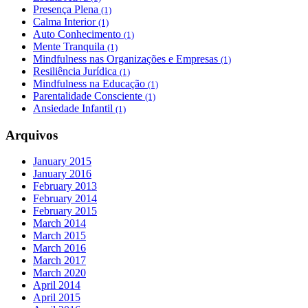
Presença Plena
(1)
Calma Interior
(1)
Auto Conhecimento
(1)
Mente Tranquila
(1)
Mindfulness nas Organizações e Empresas
(1)
Resiliência Jurídica
(1)
Mindfulness na Educação
(1)
Parentalidade Consciente
(1)
Ansiedade Infantil
(1)
Arquivos
January 2015
January 2016
February 2013
February 2014
February 2015
March 2014
March 2015
March 2016
March 2017
March 2020
April 2014
April 2015