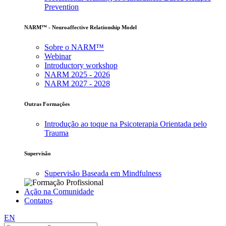
Prevention
NARM™ - Neuroaffective Relationship Model
Sobre o NARM™
Webinar
Introductory workshop
NARM 2025 - 2026
NARM 2027 - 2028
Outras Formações
Introdução ao toque na Psicoterapia Orientada pelo
Trauma
Supervisão
Supervisão Baseada em Mindfulness
Ação na Comunidade
Contatos
EN