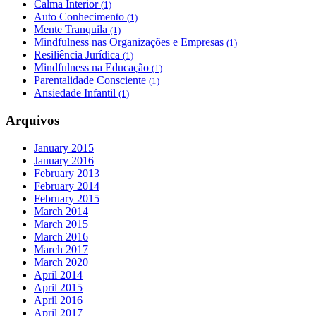
Calma Interior
(1)
Auto Conhecimento
(1)
Mente Tranquila
(1)
Mindfulness nas Organizações e Empresas
(1)
Resiliência Jurídica
(1)
Mindfulness na Educação
(1)
Parentalidade Consciente
(1)
Ansiedade Infantil
(1)
Arquivos
January 2015
January 2016
February 2013
February 2014
February 2015
March 2014
March 2015
March 2016
March 2017
March 2020
April 2014
April 2015
April 2016
April 2017