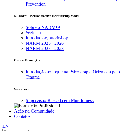
Prevention
NARM™ - Neuroaffective Relationship Model
Sobre o NARM™
Webinar
Introductory workshop
NARM 2025 - 2026
NARM 2027 - 2028
Outras Formações
Introdução ao toque na Psicoterapia Orientada pelo
Trauma
Supervisão
Supervisão Baseada em Mindfulness
Ação na Comunidade
Contatos
EN