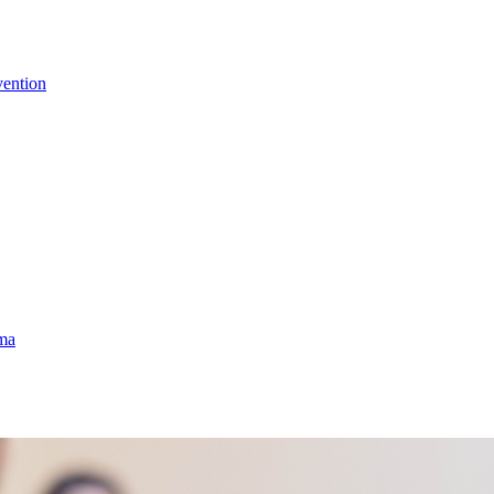
vention
uma