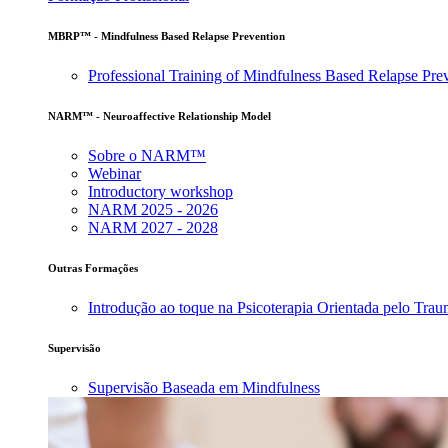
MBRP™ - Mindfulness Based Relapse Prevention
Professional Training of Mindfulness Based Relapse Pre
NARM™ - Neuroaffective Relationship Model
Sobre o NARM™
Webinar
Introductory workshop
NARM 2025 - 2026
NARM 2027 - 2028
Outras Formações
Introdução ao toque na Psicoterapia Orientada pelo Tra
Supervisão
Supervisão Baseada em Mindfulness