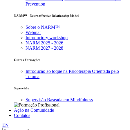
Prevention
NARM™ - Neuroaffective Relationship Model
Sobre o NARM™
Webinar
Introductory workshop
NARM 2025 - 2026
NARM 2027 - 2028
Outras Formações
Introdução ao toque na Psicoterapia Orientada pelo
Trauma
Supervisão
Supervisão Baseada em Mindfulness
Ação na Comunidade
Contatos
EN