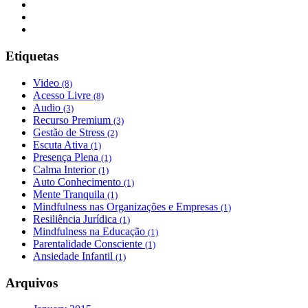
Etiquetas
Video
(8)
Acesso Livre
(8)
Audio
(3)
Recurso Premium
(3)
Gestão de Stress
(2)
Escuta Ativa
(1)
Presença Plena
(1)
Calma Interior
(1)
Auto Conhecimento
(1)
Mente Tranquila
(1)
Mindfulness nas Organizações e Empresas
(1)
Resiliência Jurídica
(1)
Mindfulness na Educação
(1)
Parentalidade Consciente
(1)
Ansiedade Infantil
(1)
Arquivos