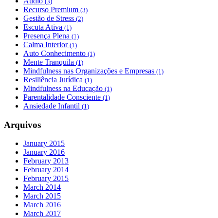
Audio
(3)
Recurso Premium
(3)
Gestão de Stress
(2)
Escuta Ativa
(1)
Presença Plena
(1)
Calma Interior
(1)
Auto Conhecimento
(1)
Mente Tranquila
(1)
Mindfulness nas Organizações e Empresas
(1)
Resiliência Jurídica
(1)
Mindfulness na Educação
(1)
Parentalidade Consciente
(1)
Ansiedade Infantil
(1)
Arquivos
January 2015
January 2016
February 2013
February 2014
February 2015
March 2014
March 2015
March 2016
March 2017