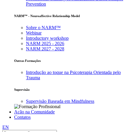
Prevention
NARM™ - Neuroaffective Relationship Model
Sobre o NARM™
Webinar
Introductory workshop
NARM 2025 - 2026
NARM 2027 - 2028
Outras Formações
Introdução ao toque na Psicoterapia Orientada pelo
Trauma
Supervisão
Supervisão Baseada em Mindfulness
Ação na Comunidade
Contatos
EN