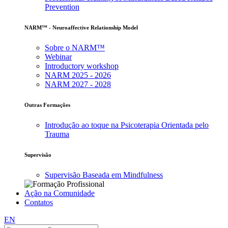
Prevention
NARM™ - Neuroaffective Relationship Model
Sobre o NARM™
Webinar
Introductory workshop
NARM 2025 - 2026
NARM 2027 - 2028
Outras Formações
Introdução ao toque na Psicoterapia Orientada pelo
Trauma
Supervisão
Supervisão Baseada em Mindfulness
Ação na Comunidade
Contatos
EN