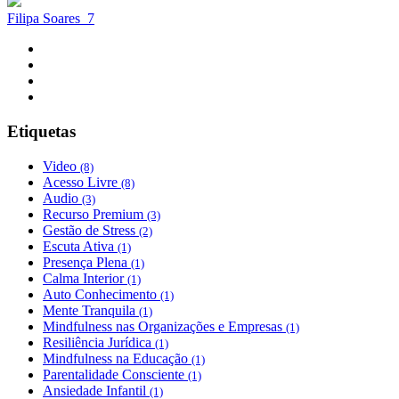
Filipa Soares
7
Etiquetas
Video
(8)
Acesso Livre
(8)
Audio
(3)
Recurso Premium
(3)
Gestão de Stress
(2)
Escuta Ativa
(1)
Presença Plena
(1)
Calma Interior
(1)
Auto Conhecimento
(1)
Mente Tranquila
(1)
Mindfulness nas Organizações e Empresas
(1)
Resiliência Jurídica
(1)
Mindfulness na Educação
(1)
Parentalidade Consciente
(1)
Ansiedade Infantil
(1)