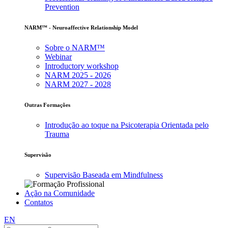
Prevention
NARM™ - Neuroaffective Relationship Model
Sobre o NARM™
Webinar
Introductory workshop
NARM 2025 - 2026
NARM 2027 - 2028
Outras Formações
Introdução ao toque na Psicoterapia Orientada pelo
Trauma
Supervisão
Supervisão Baseada em Mindfulness
Ação na Comunidade
Contatos
EN