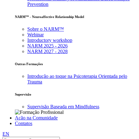
Prevention
NARM™ - Neuroaffective Relationship Model
Sobre o NARM™
Webinar
Introductory workshop
NARM 2025 - 2026
NARM 2027 - 2028
Outras Formações
Introdução ao toque na Psicoterapia Orientada pelo
Trauma
Supervisão
Supervisão Baseada em Mindfulness
Ação na Comunidade
Contatos
EN