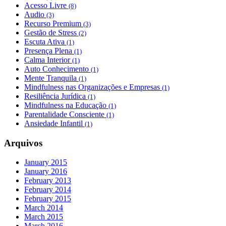
Acesso Livre
(8)
Audio
(3)
Recurso Premium
(3)
Gestão de Stress
(2)
Escuta Ativa
(1)
Presença Plena
(1)
Calma Interior
(1)
Auto Conhecimento
(1)
Mente Tranquila
(1)
Mindfulness nas Organizações e Empresas
(1)
Resiliência Jurídica
(1)
Mindfulness na Educação
(1)
Parentalidade Consciente
(1)
Ansiedade Infantil
(1)
Arquivos
January 2015
January 2016
February 2013
February 2014
February 2015
March 2014
March 2015
March 2016