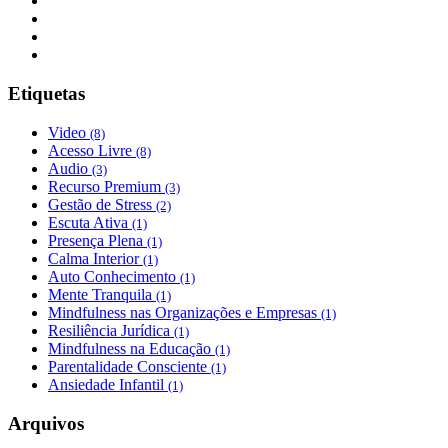
Etiquetas
Video
(8)
Acesso Livre
(8)
Audio
(3)
Recurso Premium
(3)
Gestão de Stress
(2)
Escuta Ativa
(1)
Presença Plena
(1)
Calma Interior
(1)
Auto Conhecimento
(1)
Mente Tranquila
(1)
Mindfulness nas Organizações e Empresas
(1)
Resiliência Jurídica
(1)
Mindfulness na Educação
(1)
Parentalidade Consciente
(1)
Ansiedade Infantil
(1)
Arquivos