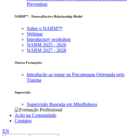
Prevention
NARM™ - Neuroaffective Relationship Model
Sobre o NARM™
Webinar
Introductory workshop
NARM 2025 - 2026
NARM 2027 - 2028
Outras Formações
Introdução ao toque na Psicoterapia Orientada pelo
Trauma
Supervisão
Supervisão Baseada em Mindfulness
Ação na Comunidade
Contatos
EN