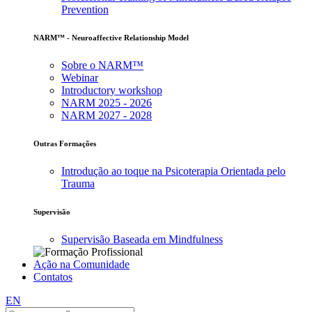
Prevention
NARM™ - Neuroaffective Relationship Model
Sobre o NARM™
Webinar
Introductory workshop
NARM 2025 - 2026
NARM 2027 - 2028
Outras Formações
Introdução ao toque na Psicoterapia Orientada pelo
Trauma
Supervisão
Supervisão Baseada em Mindfulness
Ação na Comunidade
Contatos
EN