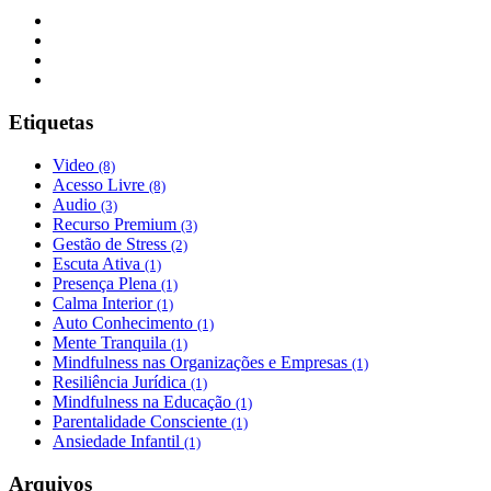
Etiquetas
Video
(8)
Acesso Livre
(8)
Audio
(3)
Recurso Premium
(3)
Gestão de Stress
(2)
Escuta Ativa
(1)
Presença Plena
(1)
Calma Interior
(1)
Auto Conhecimento
(1)
Mente Tranquila
(1)
Mindfulness nas Organizações e Empresas
(1)
Resiliência Jurídica
(1)
Mindfulness na Educação
(1)
Parentalidade Consciente
(1)
Ansiedade Infantil
(1)
Arquivos