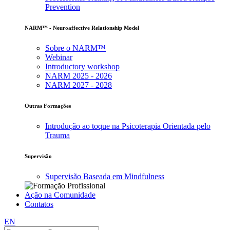
Prevention
NARM™ - Neuroaffective Relationship Model
Sobre o NARM™
Webinar
Introductory workshop
NARM 2025 - 2026
NARM 2027 - 2028
Outras Formações
Introdução ao toque na Psicoterapia Orientada pelo
Trauma
Supervisão
Supervisão Baseada em Mindfulness
Ação na Comunidade
Contatos
EN