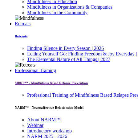
Mindfulness in Education
Mindfulness in Organizations & Companies
Mindfulness in the Community
Retreats
Retreats
Finding Silence in Every Season | 2026
Letting Yourself Go: Finding Freedom & Joy Everyday |
The Elemental Nature of All Things | 2027
Professional Training
MBRP™ - Mindfulness Based Relapse Prevention
Professional Training of Mindfulness Based Relapse Pre
NARM™ - Neuroaffective Relationship Model
About NARM™
Webinar
Introductory workshop
NARM 2025 - 2026