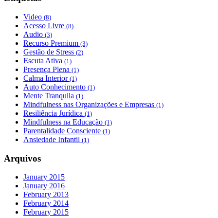
Video
(8)
Acesso Livre
(8)
Audio
(3)
Recurso Premium
(3)
Gestão de Stress
(2)
Escuta Ativa
(1)
Presença Plena
(1)
Calma Interior
(1)
Auto Conhecimento
(1)
Mente Tranquila
(1)
Mindfulness nas Organizações e Empresas
(1)
Resiliência Jurídica
(1)
Mindfulness na Educação
(1)
Parentalidade Consciente
(1)
Ansiedade Infantil
(1)
Arquivos
January 2015
January 2016
February 2013
February 2014
February 2015