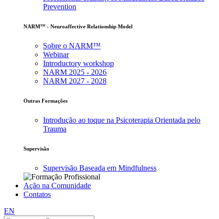
Prevention
NARM™ - Neuroaffective Relationship Model
Sobre o NARM™
Webinar
Introductory workshop
NARM 2025 - 2026
NARM 2027 - 2028
Outras Formações
Introdução ao toque na Psicoterapia Orientada pelo
Trauma
Supervisão
Supervisão Baseada em Mindfulness
Ação na Comunidade
Contatos
EN