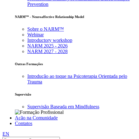
Prevention
NARM™ - Neuroaffective Relationship Model
Sobre o NARM™
Webinar
Introductory workshop
NARM 2025 - 2026
NARM 2027 - 2028
Outras Formações
Introdução ao toque na Psicoterapia Orientada pelo
Trauma
Supervisão
Supervisão Baseada em Mindfulness
Ação na Comunidade
Contatos
EN