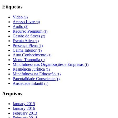
Etiquetas
Video
(8)
Acesso Livre
(8)
Audio
(3)
Recurso Premium
(3)
Gestão de Stress
(2)
Escuta Ativa
(1)
Presença Plena
(1)
Calma Interior
(1)
Auto Conhecimento
(1)
Mente Tranquila
(1)
Mindfulness nas Organizações e Empresas
(1)
Resiliência Jurídica
(1)
Mindfulness na Educação
(1)
Parentalidade Consciente
(1)
Ansiedade Infantil
(1)
Arquivos
January 2015
January 2016
February 2013
February 2014