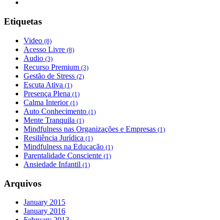
Etiquetas
Video
(8)
Acesso Livre
(8)
Audio
(3)
Recurso Premium
(3)
Gestão de Stress
(2)
Escuta Ativa
(1)
Presença Plena
(1)
Calma Interior
(1)
Auto Conhecimento
(1)
Mente Tranquila
(1)
Mindfulness nas Organizações e Empresas
(1)
Resiliência Jurídica
(1)
Mindfulness na Educação
(1)
Parentalidade Consciente
(1)
Ansiedade Infantil
(1)
Arquivos
January 2015
January 2016
February 2013