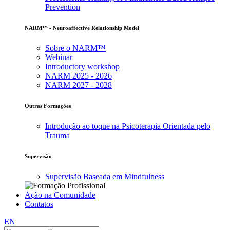
Prevention
NARM™ - Neuroaffective Relationship Model
Sobre o NARM™
Webinar
Introductory workshop
NARM 2025 - 2026
NARM 2027 - 2028
Outras Formações
Introdução ao toque na Psicoterapia Orientada pelo
Trauma
Supervisão
Supervisão Baseada em Mindfulness
Ação na Comunidade
Contatos
EN