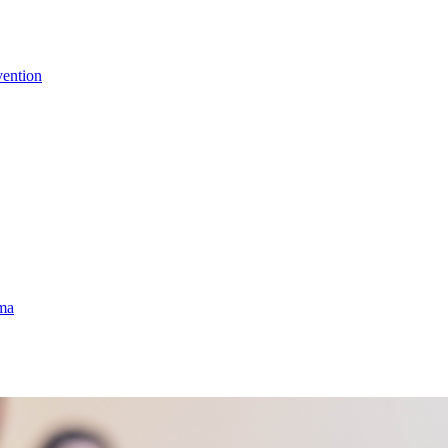
vention
uma