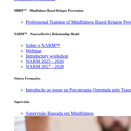
MBRP™ - Mindfulness Based Relapse Prevention
Professional Training of Mindfulness Based Relapse Pre
NARM™ - Neuroaffective Relationship Model
Sobre o NARM™
Webinar
Introductory workshop
NARM 2025 - 2026
NARM 2027 - 2028
Outras Formações
Introdução ao toque na Psicoterapia Orientada pelo Tra
Supervisão
Supervisão Baseada em Mindfulness