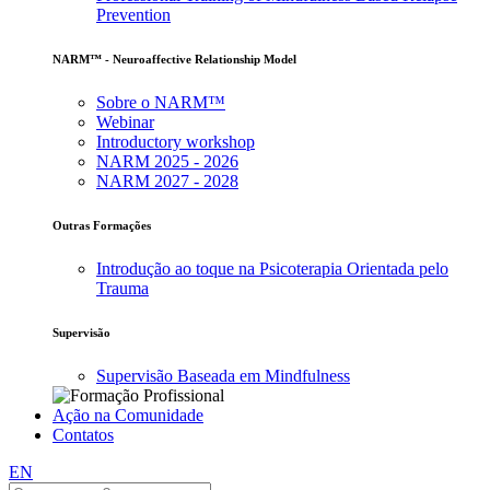
Prevention
NARM™ - Neuroaffective Relationship Model
Sobre o NARM™
Webinar
Introductory workshop
NARM 2025 - 2026
NARM 2027 - 2028
Outras Formações
Introdução ao toque na Psicoterapia Orientada pelo
Trauma
Supervisão
Supervisão Baseada em Mindfulness
Ação na Comunidade
Contatos
EN