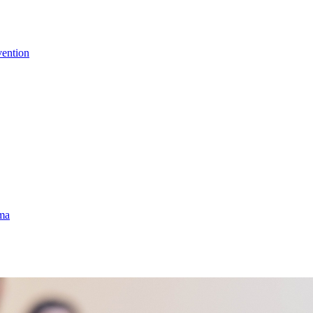
vention
uma