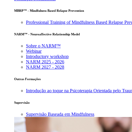
MBRP™ - Mindfulness Based Relapse Prevention
Professional Training of Mindfulness Based Relapse Pre
NARM™ - Neuroaffective Relationship Model
Sobre o NARM™
Webinar
Introductory workshop
NARM 2025 - 2026
NARM 2027 - 2028
Outras Formações
Introdução ao toque na Psicoterapia Orientada pelo Tra
Supervisão
Supervisão Baseada em Mindfulness