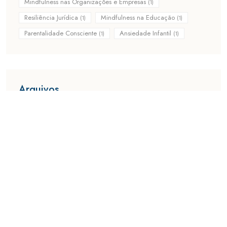
Mindfulness nas Organizações e Empresas
(1)
Resiliência Jurídica
Mindfulness na Educação
(1)
(1)
Parentalidade Consciente
Ansiedade Infantil
(1)
(1)
Arquivos
January 2015
January 2016
February 2013
February 2014
February 2015
March 2014
March 2015
March 2016
March 2017
March 2020
April 2014
April 2015
April 2016
April 2017
April 2026
May 2014
May 2015
May 2016
June 2014
June 2015
July 2013
July 2014
July 2015
August 2014
August 2015