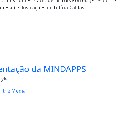
artins com Prefácio de Dr. Luís Portela (Presidente
 Bial) e Ilustrações de Letícia Caldas
entação da MINDAPPS
tyle
in the Media