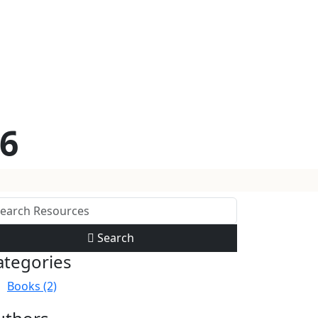
26
Search
ategories
Books (2)